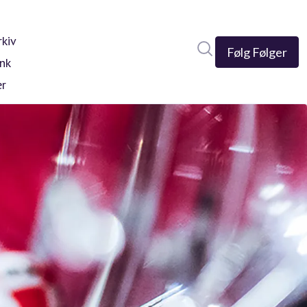
kiv
Søk i nyhetsrom
Følg
Følger
nk
er