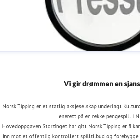
Vi gir drømmen en sjans
Norsk Tipping er et statlig aksjeselskap underlagt Kultu
enerett på en rekke pengespill i N
ressevakt
Hovedoppgaven Stortinget har gitt Norsk Tipping er å kan
ressekontakt
presse@norsk-tipping.no
97714000
inn mot et offentlig kontrollert spilltilbud og forebygg