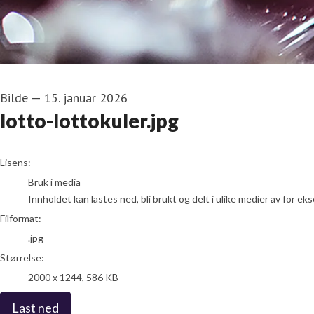
Bilde
—
15. januar 2026
lotto-lottokuler.jpg
go to media item
Lisens:
Bruk i media
Innholdet kan lastes ned, bli brukt og delt i ulike medier av for e
Filformat:
.jpg
Størrelse:
2000 x 1244, 586 KB
Last ned