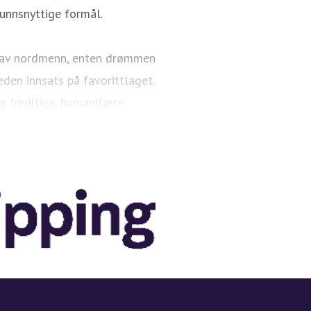
unnsnyttige formål.
s av nordmenn, enten drømmen
eden innsats på favorittlaget.
g frivillige, humanitære
 gode.
der kroner (prisjustert) til
t. I 2024 gikk 8 milliarder
tige formål.
ka 425 ansatte.