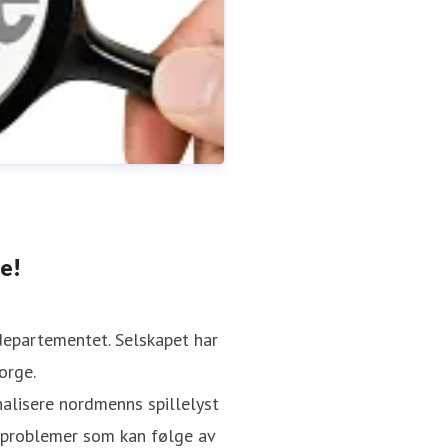
e!
rdepartementet. Selskapet har
orge.
alisere nordmenns spillelyst
e problemer som kan følge av