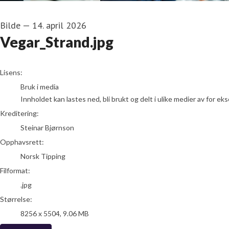
Bilde
—
14. april 2026
Vegar_Strand.jpg
Steinar Bjørnson
Lisens:
Bruk i media
Innholdet kan lastes ned, bli brukt og delt i ulike medier av for e
Kreditering:
Steinar Bjørnson
Opphavsrett:
Norsk Tipping
Filformat:
.jpg
Størrelse:
8256 x 5504, 9.06 MB