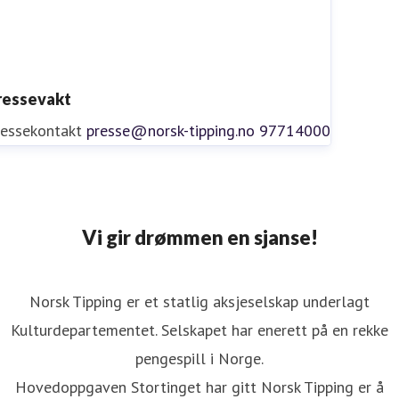
ressevakt
ressekontakt
presse@norsk-tipping.no
97714000
Vi gir drømmen en sjanse!
Norsk Tipping er et statlig aksjeselskap underlagt
Kulturdepartementet. Selskapet har enerett på en rekke
pengespill i Norge.
Hovedoppgaven Stortinget har gitt Norsk Tipping er å