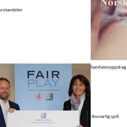
srotandelen
Samfunnsoppdrag
Ansvarlig spill