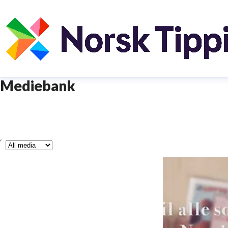
Mediebank
ype