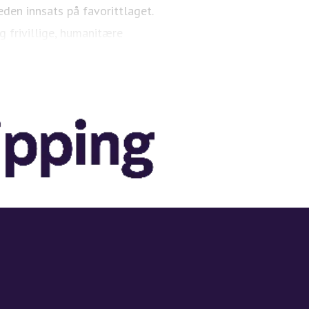
eden innsats på favorittlaget.
g frivillige, humanitære
 gode.
der kroner (prisjustert) til
t. I 2024 gikk 8 milliarder
tige formål.
ka 425 ansatte.