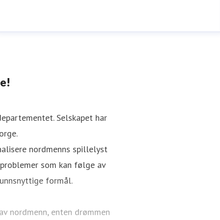
e!
rdepartementet. Selskapet har
orge.
alisere nordmenns spillelyst
e problemer som kan følge av
unnsnyttige formål.
s av nordmenn, enten drømmen