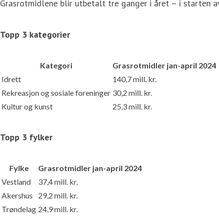
Grasrotmidlene blir utbetalt tre ganger i året – i starten a
Topp 3 kategorier
Kategori
Grasrotmidler jan-april 2024
Idrett
140,7 mill. kr.
Rekreasjon og sosiale foreninger
30,2 mill. kr.
Kultur og kunst
25,3 mill. kr.
Topp 3 fylker
Fylke
Grasrotmidler jan-april 2024
Vestland
37,4 mill. kr.
Akershus
29,2 mill. kr.
Trøndelag
24,9 mill. kr.