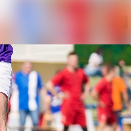
kiv
Søk i nyhetsrom
Følg
Følger
nk
er