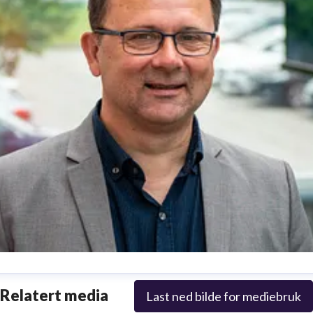
oar Jødahl
Relatert media
Last ned bilde for mediebruk
enior kommunikasjonsrådgiver og pressekontakt
Generelle