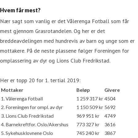
Hvem får mest?
Nær sagt som vanlig er det Vålerenga Fotball som får
mest gjennom Grasrotandelen. Og her er det
breddeavdelingen med hundrevis av barn og unge som er
mottakere. På de neste plassene følger Foreningen for
omplassering av dyr og Lions Club Fredrikstad.
Her er topp 20 for 1. tertial 2019:
Mottaker
Beløp
Givere
1. Vålerenga Fotball
1 259 317 kr
4504
2. Foreningen for ompl. av dyr
1 150 509 kr
5692
3. Lions Club Fredrikstad
969 951 kr
4749
4. Barnekreftfor. Oslo/Akershus
773 327 kr
3616
5. Sykehusklovnene Oslo
745 240 kr
3867