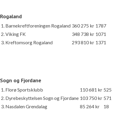
Rogaland
1. Barnekreftforeningen Rogaland
360 275 kr
1787
2. Viking FK
348 738 kr
1071
3. Kreftomsorg Rogaland
293 810 kr
1371
Sogn og Fjordane
1. Florø Sportsklubb
110 681 kr
525
2. Dyrebeskyttelsen Sogn og Fjordane
103 750 kr
571
3. Nasdalen Grendalag
85 264 kr
18