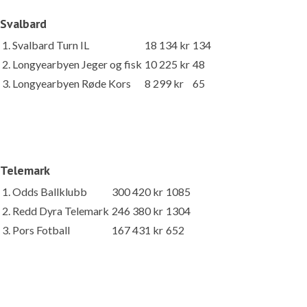
Svalbard
1. Svalbard Turn IL
18 134 kr
134
2. Longyearbyen Jeger og fisk
10 225 kr
48
3. Longyearbyen Røde Kors
8 299 kr
65
Telemark
1. Odds Ballklubb
300 420 kr
1085
2. Redd Dyra Telemark
246 380 kr
1304
3. Pors Fotball
167 431 kr
652