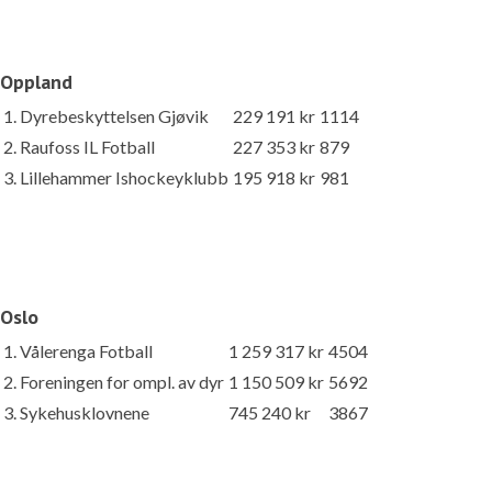
Oppland
1. Dyrebeskyttelsen Gjøvik
229 191 kr
1114
2. Raufoss IL Fotball
227 353 kr
879
3. Lillehammer Ishockeyklubb
195 918 kr
981
Oslo
1. Vålerenga Fotball
1 259 317 kr
4504
2. Foreningen for ompl. av dyr
1 150 509 kr
5692
3. Sykehusklovnene
745 240 kr
3867