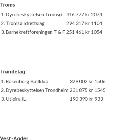
Troms
1. Dyrebeskyttelsen Tromsø
316 777 kr
2074
2. Tromsø Idrettslag
294 317 kr
1104
3. Barnekreftforeningen T & F
251 461 kr
1054
Trøndelag
1. Rosenborg Ballklub
329 002 kr
1506
2. Dyrebeskyttelsen Trondheim
231 875 kr
1545
3. Utleira IL
190 390 kr
933
Vest-Agder