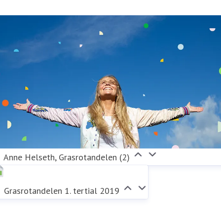
ørsmål.
roar.jodahl@norsk-tipping.no
97 07 14 04
Anne Helseth, Grasrotandelen (2)
Grasrotandelen 1. tertial 2019