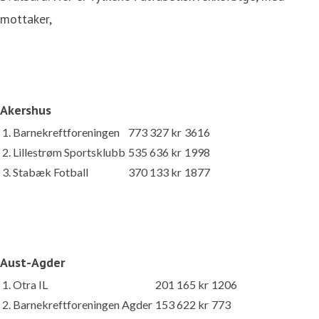
mottaker,
Akershus
1. Barnekreftforeningen
773 327 kr
3616
2. Lillestrøm Sportsklubb
535 636 kr
1998
3. Stabæk Fotball
370 133 kr
1877
Aust-Agder
1. Otra IL
201 165 kr
1206
2. Barnekreftforeningen Agder
153 622 kr
773