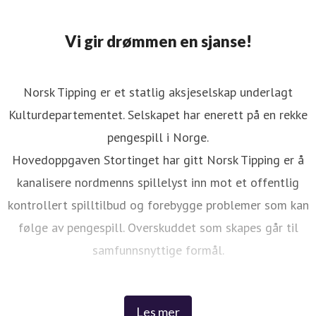
Vi gir drømmen en sjanse!
Norsk Tipping er et statlig aksjeselskap underlagt
Kulturdepartementet. Selskapet har enerett på en rekke
pengespill i Norge.
Hovedoppgaven Stortinget har gitt Norsk Tipping er å
kanalisere nordmenns spillelyst inn mot et offentlig
kontrollert spilltilbud og forebygge problemer som kan
følge av pengespill. Overskuddet som skapes går til
samfunnsnyttige formål.
Spillene skaper spenning og moro i hverdagen til tusenvis
Les mer