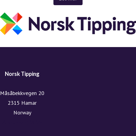
av nordmenn, enten drømmen er å bli rik eller bare å
krydre fotballkampen med en beskjeden innsats på
favorittlaget.
Hvert år kommer spillemidlene norsk idrett, kultur og
frivillige, humanitære organisasjoner over hele landet til
gode.
Siden 1948 har Norsk Tipping bidratt med over 200
milliarder kroner (prisjustert) til gode formål – til glede
Norsk Tipping
for befolkningen over hele landet. I 2024 gikk 8 milliarder
kroner fra Norsk Tipping til samfunnsnyttige formål.
Måsåbekkvegen 20
Norsk Tipping holder til på Hamar og har cirka 425
2315 Hamar
ansatte.
Norway
Årsrapport 2025
Linkedin