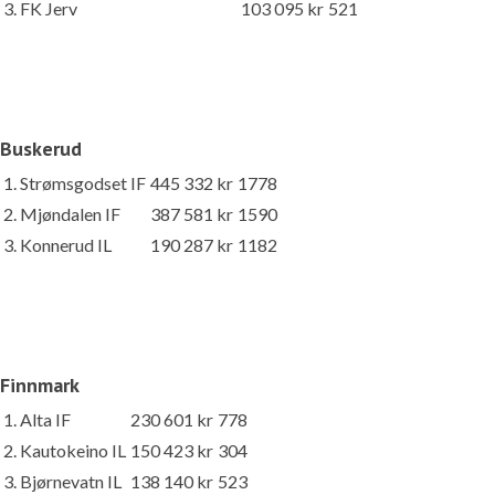
3. FK Jerv
103 095 kr
521
Buskerud
1. Strømsgodset IF
445 332 kr
1778
2. Mjøndalen IF
387 581 kr
1590
3. Konnerud IL
190 287 kr
1182
Finnmark
1. Alta IF
230 601 kr
778
2. Kautokeino IL
150 423 kr
304
3. Bjørnevatn IL
138 140 kr
523