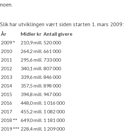
noen.
Slik har utviklingen vært siden starten 1. mars 2009:
År
Midler kr
Antall givere
2009 *
210,9 mill.
520 000
2010
264,2 mill.
661 000
2011
295,6 mill.
733 000
2012
340,1 mill.
807 000
2013
339,6 mill.
846 000
2014
357,5 mill.
898 000
2015
394,8 mill.
947 000
2016
448,0 mill.
1 016 000
2017
455,2 mill.
1 082 000
2018 **
649,0 mill.
1 181 000
2019 ***
228,4 mill.
1 209 000