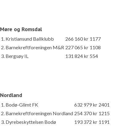
Møre og Romsdal
1. Kristiansund Ballklubb
266 160 kr
1177
2. Barnekreftforeningen M&R
227 065 kr
1108
3. Bergsøy IL
131 824 kr
554
Nordland
1. Bodø-Glimt FK
632 979 kr
2401
2. Barnekreftforeningen Nordland
254 370 kr
1215
3. Dyrebeskyttelsen Bodø
193 372 kr
1191