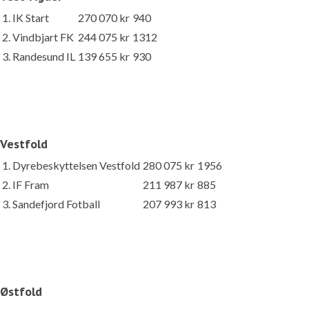
1. IK Start
270 070 kr
940
2. Vindbjart FK
244 075 kr
1312
3. Randesund IL
139 655 kr
930
Vestfold
1. Dyrebeskyttelsen Vestfold
280 075 kr
1956
2. IF Fram
211 987 kr
885
3. Sandefjord Fotball
207 993 kr
813
Østfold