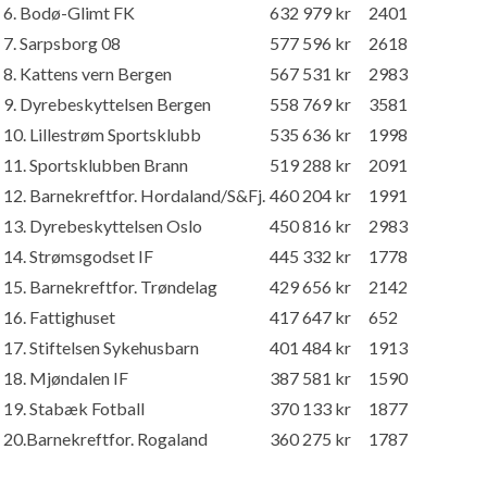
6. Bodø-Glimt FK
632 979 kr
2401
7. Sarpsborg 08
577 596 kr
2618
8. Kattens vern Bergen
567 531 kr
2983
9. Dyrebeskyttelsen Bergen
558 769 kr
3581
10. Lillestrøm Sportsklubb
535 636 kr
1998
11. Sportsklubben Brann
519 288 kr
2091
12. Barnekreftfor. Hordaland/S&Fj.
460 204 kr
1991
13. Dyrebeskyttelsen Oslo
450 816 kr
2983
14. Strømsgodset IF
445 332 kr
1778
15. Barnekreftfor. Trøndelag
429 656 kr
2142
16. Fattighuset
417 647 kr
652
17. Stiftelsen Sykehusbarn
401 484 kr
1913
18. Mjøndalen IF
387 581 kr
1590
19. Stabæk Fotball
370 133 kr
1877
20.Barnekreftfor. Rogaland
360 275 kr
1787