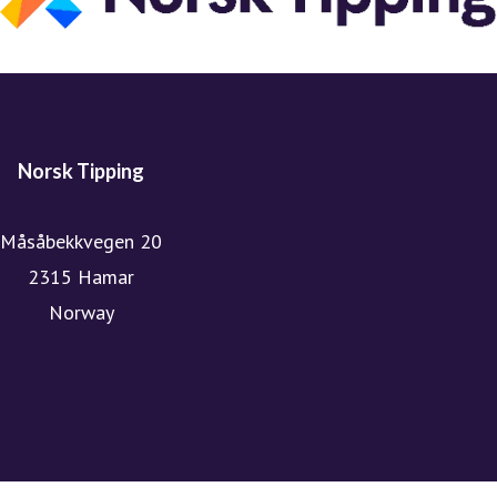
Hvert år kommer spillemidlene norsk idrett, kultur og
frivillige, humanitære organisasjoner over hele landet til
gode.
Siden 1948 har Norsk Tipping bidratt med over 200
milliarder kroner (prisjustert) til gode formål – til glede
Norsk Tipping
for befolkningen over hele landet. I 2024 gikk 8 milliarder
kroner fra Norsk Tipping til samfunnsnyttige formål.
Måsåbekkvegen 20
Norsk Tipping holder til på Hamar og har cirka 425
2315 Hamar
ansatte.
Norway
Årsrapport 2025
Linkedin
Brandbook