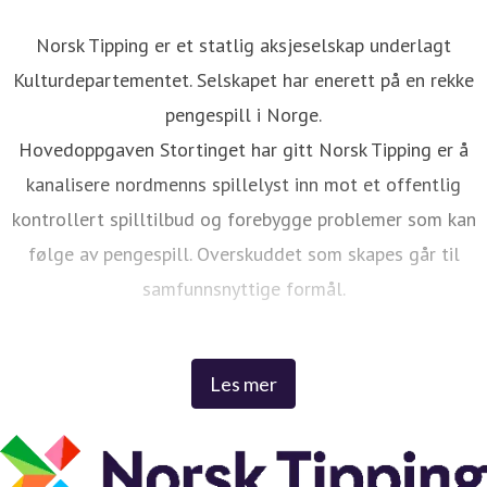
Norsk Tipping er et statlig aksjeselskap underlagt
Kulturdepartementet. Selskapet har enerett på en rekke
pengespill i Norge.
Hovedoppgaven Stortinget har gitt Norsk Tipping er å
kanalisere nordmenns spillelyst inn mot et offentlig
kontrollert spilltilbud og forebygge problemer som kan
følge av pengespill. Overskuddet som skapes går til
samfunnsnyttige formål.
Spillene skaper spenning og moro i hverdagen til tusenvis
Les mer
av nordmenn, enten drømmen er å bli rik eller bare å
krydre fotballkampen med en beskjeden innsats på
favorittlaget.