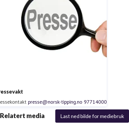
ressevakt
ressekontakt
presse@norsk-tipping.no
97714000
Relatert media
Last ned bilde for mediebruk