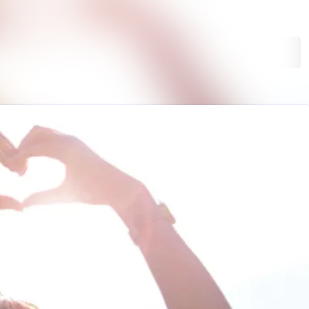
kiv
Søk i nyhetsrom
Følg
Følger
nk
er