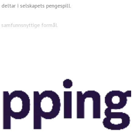
eltar i selskapets pengespill.
il samfunnsnyttige formål.