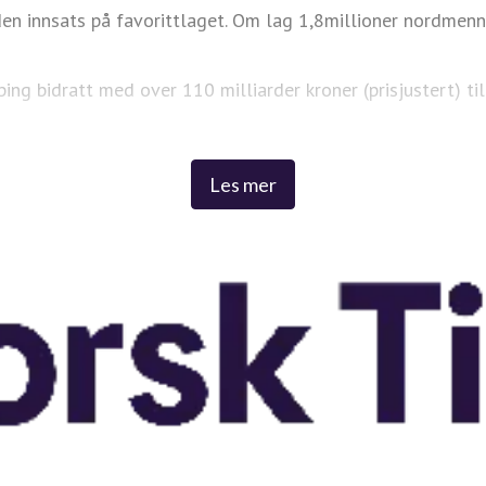
n innsats på favorittlaget. Om lag 1,8millioner nordmenn d
ing bidratt med over 110 milliarder kroner (prisjustert) t
Vi gir drømmen en sjanse!
Les mer