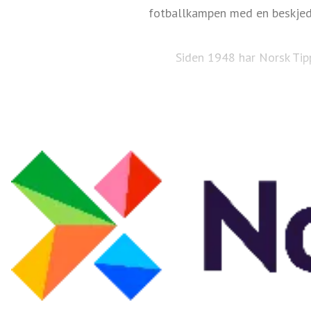
fotballkampen med en beskjede
Siden 1948 har Norsk Tipp