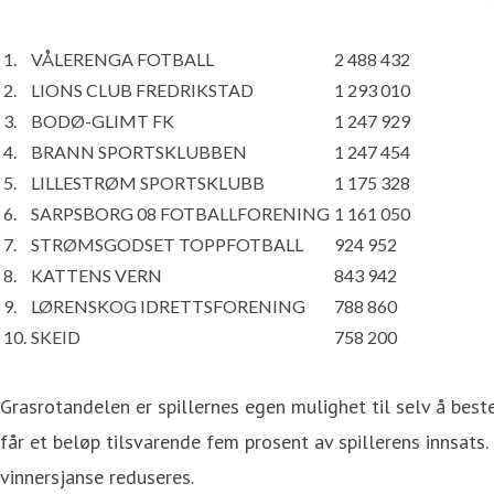
1.
VÅLERENGA FOTBALL
2 488 432
2.
LIONS CLUB FREDRIKSTAD
1 293 010
3.
BODØ-GLIMT FK
1 247 929
4.
BRANN SPORTSKLUBBEN
1 247 454
5.
LILLESTRØM SPORTSKLUBB
1 175 328
6.
SARPSBORG 08 FOTBALLFORENING
1 161 050
7.
STRØMSGODSET TOPPFOTBALL
924 952
8.
KATTENS VERN
843 942
9.
LØRENSKOG IDRETTSFORENING
788 860
10.
SKEID
758 200
Grasrotandelen er spillernes egen mulighet til selv å beste
får et beløp tilsvarende fem prosent av spillerens innsats.
vinnersjanse reduseres.