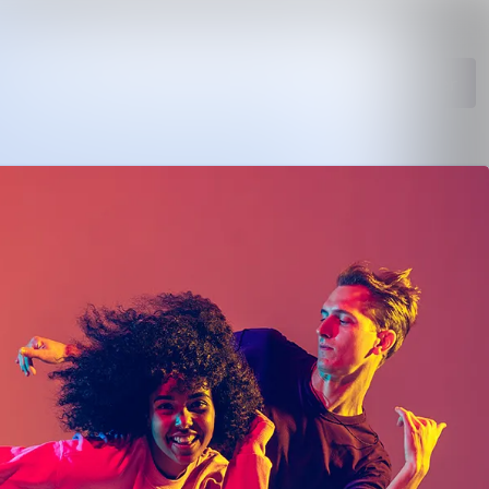
kiv
Søk i nyhetsrom
Følg
Følger
nk
er