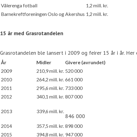
Vålerenga fotball
1,2 mill. kr.
Barnekreftforeningen Oslo og Akershus
1,2 mill. kr.
15 år med Grasrotandelen
Grasrotandelen ble lansert i 2009 og feirer 15 år i år. Her 
Å
r
Midler
Givere
(avrundet)
2009
210,9 mill. kr.
520 000
2010
264,2 mill. kr.
661 000
2011
295,6 mill. kr.
733 000
2012
340,1 mill. kr.
807 000
2013
339,6 mill. kr.
846 000
2014
357,5 mill. kr.
898 000
2015
394,8 mill. kr.
947 000