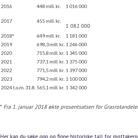
2016
448 mill. kr.
1 016 000
2017
455 mill. kr.
1 082 000
2018*
649 mill. kr.
1 181 000
2019
698,3 mill. kr.
1 246 000
2020
715,8 mill. kr.
1 345 000
2021
737,1 mill. kr.
1 375 000
2022
771,5 mill. kr.
1 397 000
2023
794,2 mill. kr.
1 100 000
2024 t.o.m. 31.8.
565,1 mill. kr.
1 342 000
*
Fra 1. januar 2018 økte prosentsatsen for Grasrotandelen 
Her kan du søke opp og finne historiske tall for mottakern