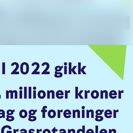
kiv
Søk i nyhetsrom
Følg
Følger
nk
er