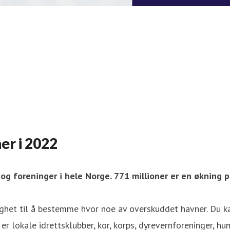
er i 2022
og foreninger i hele Norge. 771 millioner er en økning på
het til å bestemme hvor noe av overskuddet havner. Du kan 
er lokale idrettsklubber, kor, korps, dyrevernforeninger, h