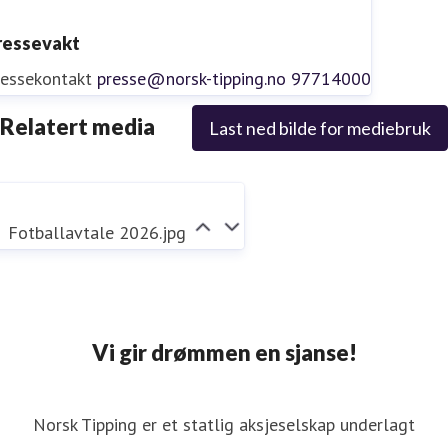
ressevakt
ressekontakt
presse@norsk-tipping.no
97714000
Relatert media
Last ned bilde for mediebruk
Fotballavtale 2026.jpg
Vi gir drømmen en sjanse!
Norsk Tipping er et statlig aksjeselskap underlagt