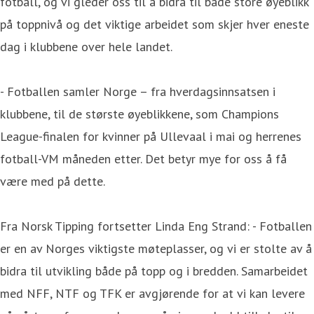
fotball, og vi gleder oss til å bidra til både store øyeblikk
på toppnivå og det viktige arbeidet som skjer hver eneste
dag i klubbene over hele landet.
- Fotballen samler Norge – fra hverdagsinnsatsen i
klubbene, til de største øyeblikkene, som Champions
League-finalen for kvinner på Ullevaal i mai og herrenes
fotball-VM måneden etter. Det betyr mye for oss å få
være med på dette.
Fra Norsk Tipping fortsetter Linda Eng Strand: - Fotballen
er en av Norges viktigste møteplasser, og vi er stolte av å
bidra til utvikling både på topp og i bredden. Samarbeidet
med NFF, NTF og TFK er avgjørende for at vi kan levere