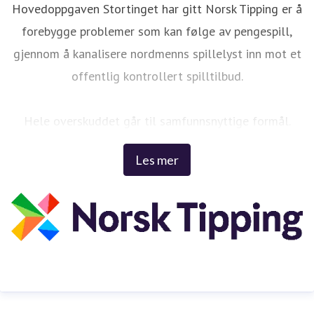
Hovedoppgaven Stortinget har gitt Norsk Tipping er å
forebygge problemer som kan følge av pengespill,
gjennom å kanalisere nordmenns spillelyst inn mot et
offentlig kontrollert spilltilbud.
Hele overskuddet går til samfunnsnyttige formål.
Les mer
Siden 1948 har Norsk Tipping bidratt med cirka 200
milliarder kroner (prisjustert) til samfunnsnyttige
formål.
Vi gir drømmen en sjanse!