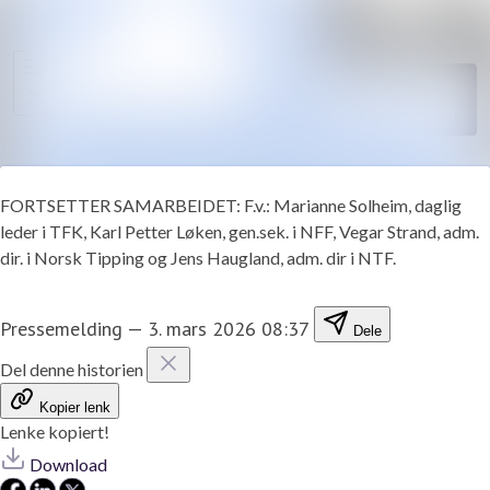
Søk i nyhe
Nyhetsarkiv
Følg
Mediebank
Følger
Kontakter
FORTSETTER SAMARBEIDET: F.v.: Marianne Solheim, daglig
leder i TFK, Karl Petter Løken, gen.sek. i NFF, Vegar Strand, adm.
dir. i Norsk Tipping og Jens Haugland, adm. dir i NTF.
Pressemelding
—
3. mars 2026 08:37
Dele
Del denne historien
Kopier lenk
Lenke kopiert!
Download