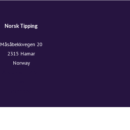
gode.
Siden 1948 har Norsk Tipping bidratt med over 200
milliarder kroner (prisjustert) til gode formål – til glede
Norsk Tipping
for befolkningen over hele landet. I 2024 gikk 8 milliarder
kroner fra Norsk Tipping til samfunnsnyttige formål.
Måsåbekkvegen 20
Norsk Tipping holder til på Hamar og har cirka 425
2315 Hamar
ansatte.
Norway
Årsrapport 2025
Linkedin
Brandbook