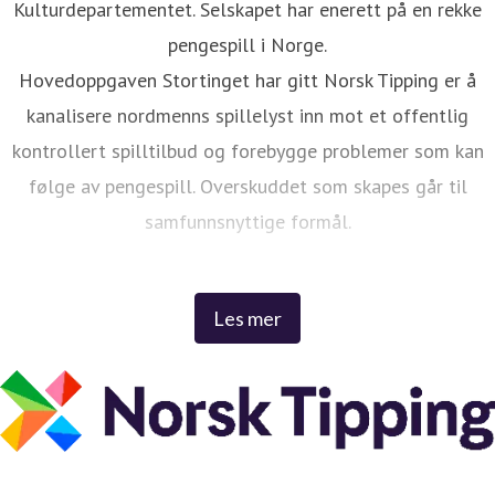
Kulturdepartementet. Selskapet har enerett på en rekke
pengespill i Norge.
Hovedoppgaven Stortinget har gitt Norsk Tipping er å
kanalisere nordmenns spillelyst inn mot et offentlig
kontrollert spilltilbud og forebygge problemer som kan
følge av pengespill. Overskuddet som skapes går til
samfunnsnyttige formål.
Spillene skaper spenning og moro i hverdagen til tusenvis
Les mer
av nordmenn, enten drømmen er å bli rik eller bare å
krydre fotballkampen med en beskjeden innsats på
favorittlaget.
Hvert år kommer spillemidlene norsk idrett, kultur og
frivillige, humanitære organisasjoner over hele landet til